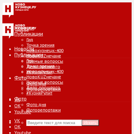
Новости
Публикации
Гид
Точка зрения
Новости
Новокузнецк-400
Публикации
НовоKUZнечане
Гид
Прямые вопросы
Точка зрения
Дело прошлого
Новокузнецк-400
#КузняРулит
НовоKUZнечане
Фото
Прямые вопросы
Фото дня
Дело прошлого
Фоторепортажи
#КузняРулит
Фото
VK
Фото дня
ОК
Фоторепортажи
Youtube
VK
Искать
ОК
Youtube