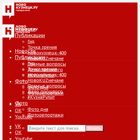
Новости
Публикации
Гид
Точка зрения
Новости
Новокузнецк-400
Публикации
НовоKUZнечане
Гид
Прямые вопросы
Точка зрения
Дело прошлого
Новокузнецк-400
#КузняРулит
НовоKUZнечане
Фото
Прямые вопросы
Фото дня
Дело прошлого
Фоторепортажи
#КузняРулит
Фото
VK
Фото дня
ОК
Фоторепортажи
Youtube
VK
Искать
ОК
Youtube