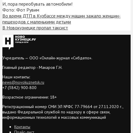
И, пора переобувать автомобили!
Фото: Фот Рувим
Во время ДТП в Кузбассе между машин зажало женщин-
пешеходов с маленькими детьми
В Новокузнецке пропал таксист
Учредитель — ООО «Онлайн-журнал «Сибдепо».
Главный редактор - Макаров Г.Н.
Наши контакты:
news@novokuznetsk.ru
+7 (3842) 900-800
Возрастное ограничение: 18+
Регистрационный номер СМИ ЭЛ №ФС 77-79664 от 27.11.2020 г.,
выдано Федеральной службой по надзору в сфере связи,
информационных технологий и массовых коммуникаций
Контакты
Прайс-лист