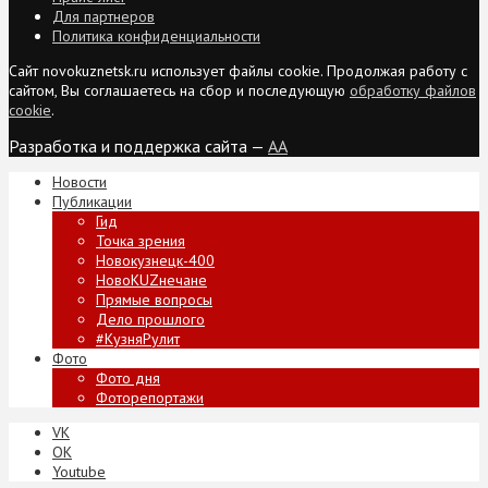
Для партнеров
Политика конфиденциальности
Сайт novokuznetsk.ru использует файлы cookie. Продолжая работу с
сайтом, Вы соглашаетесь на сбор и последующую
обработку файлов
cookie
.
Разработка и поддержка сайта —
AA
Новости
Публикации
Гид
Точка зрения
Новокузнецк-400
НовоKUZнечане
Прямые вопросы
Дело прошлого
#КузняРулит
Фото
Фото дня
Фоторепортажи
VK
ОК
Youtube