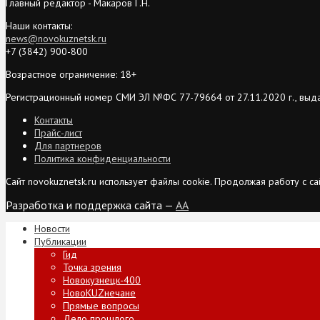
Главный редактор - Макаров Г.Н.
Наши контакты:
news@novokuznetsk.ru
+7 (3842) 900-800
Возрастное ограничение: 18+
Регистрационный номер СМИ ЭЛ №ФС 77-79664 от 27.11.2020 г., выд
Контакты
Прайс-лист
Для партнеров
Политика конфиденциальности
Сайт novokuznetsk.ru использует файлы cookie. Продолжая работу с 
Разработка и поддержка сайта —
AA
Новости
Публикации
Гид
Точка зрения
Новокузнецк-400
НовоKUZнечане
Прямые вопросы
Дело прошлого