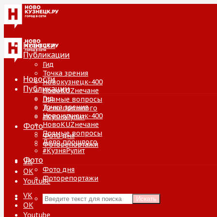
Новости
Публикации
Гид
Точка зрения
Новости
Новокузнецк-400
Публикации
НовоKUZнечане
Гид
Прямые вопросы
Точка зрения
Дело прошлого
Новокузнецк-400
#КузняРулит
НовоKUZнечане
Фото
Прямые вопросы
Фото дня
Дело прошлого
Фоторепортажи
#КузняРулит
Фото
VK
Фото дня
ОК
Фоторепортажи
Youtube
VK
Искать
ОК
Youtube