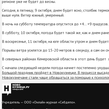
регионе уже не будет до весны.
Сегодня, в пятницу, 9 октября, днем будет ясно, столбик терм
выше нуля. Ветер южный, умеренный.
В ночь на субботу температура опустится до +4… +9 градусов.
В субботу, 10 октября, погода будет такой же, как и днем ра
В воскресенье, 11 октября, на юге области утром и днем будет
Порывы ветра усилятся до 15-20 метров в секунду, а сам он 
В северных районах Кемеровской области в этот день будет х
С начала следующей недели погода начнет постепенно ухудша
Большой праздник пройдет в Новокузнецке. В процессе высад
Новокузнечане стали чаще обращаться за помощью к психоло
Учредитель — ООО «Онлайн-журнал «Сибдепо».