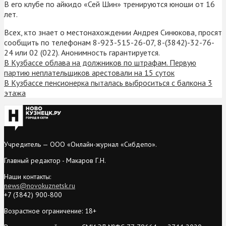
В его клубе по айкидо «Сей Шин» тренируются юноши от 16
лет.
Всех, кто знает о местонахождении Андрея Синюкова, просят
сообщить по телефонам 8-923-515-26-07, 8-(3842)-32-76-
24 или 02 (022). Анонимность гарантируется.
В Кузбассе облава на должников по штрафам. Первую
партию неплательщиков арестовали на 15 суток
В Кузбассе пенсионерка пыталась выброситься с балкона 3
этажа
Учредитель — ООО «Онлайн-журнал «Сибдепо».
Главный редактор - Макаров Г.Н.
Наши контакты:
news@novokuznetsk.ru
+7 (3842) 900-800
Возрастное ограничение: 18+