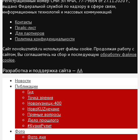
Регистрационный номер СМИ ЭЛ №ФС 77-79664 от 27.11.2020 г.,
выдано Федеральной службой по надзору в сфере связи,
информационных технологий и массовых коммуникаций
Контакты
Прайс-лист
Для партнеров
Политика конфиденциальности
Сайт novokuznetsk.ru использует файлы cookie. Продолжая работу с
сайтом, Вы соглашаетесь на сбор и последующую
обработку файлов
cookie
.
Разработка и поддержка сайта —
AA
Новости
Публикации
Гид
Точка зрения
Новокузнецк-400
НовоKUZнечане
Прямые вопросы
Дело прошлого
#КузняРулит
Фото
Фото дня