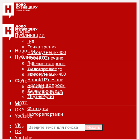
Новости
Публикации
Гид
Точка зрения
Новости
Новокузнецк-400
Публикации
НовоKUZнечане
Гид
Прямые вопросы
Точка зрения
Дело прошлого
Новокузнецк-400
#КузняРулит
НовоKUZнечане
Фото
Прямые вопросы
Фото дня
Дело прошлого
Фоторепортажи
#КузняРулит
Фото
VK
Фото дня
ОК
Фоторепортажи
Youtube
VK
Искать
ОК
Youtube