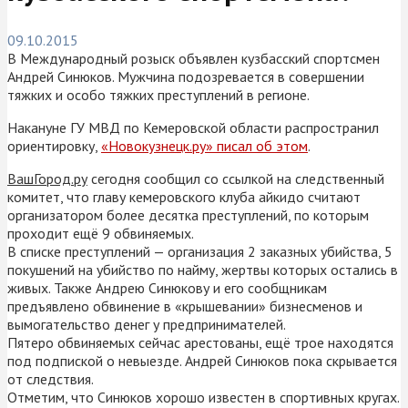
09.10.2015
В Международный розыск объявлен кузбасский спортсмен
Андрей Синюков. Мужчина подозревается в совершении
тяжких и особо тяжких преступлений в регионе.
Накануне ГУ МВД по Кемеровской области распространил
ориентировку,
«Новокузнецк.ру» писал об этом
.
ВашГород.ру
сегодня сообщил со ссылкой на следственный
комитет, что главу кемеровского клуба айкидо считают
организатором более десятка преступлений, по которым
проходит ещё 9 обвиняемых.
В списке преступлений — организация 2 заказных убийства, 5
покушений на убийство по найму, жертвы которых остались в
живых. Также Андрею Синюкову и его сообщникам
предъявлено обвинение в «крышевании» бизнесменов и
вымогательство денег у предпринимателей.
Пятеро обвиняемых сейчас арестованы, ещё трое находятся
под подпиской о невыезде. Андрей Синюков пока скрывается
от следствия.
Отметим, что Синюков хорошо известен в спортивных кругах.