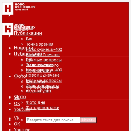
Новости
Публикации
Гид
Точка зрения
Новости
Новокузнецк-400
Публикации
НовоKUZнечане
Гид
Прямые вопросы
Точка зрения
Дело прошлого
Новокузнецк-400
#КузняРулит
НовоKUZнечане
Фото
Прямые вопросы
Фото дня
Дело прошлого
Фоторепортажи
#КузняРулит
Фото
VK
Фото дня
ОК
Фоторепортажи
Youtube
VK
Искать
ОК
Youtube