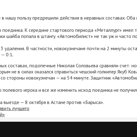
 в нашу пользу предрешили действия в неравных составах. Оба 
поединка. К середине стартового периода «Металлург» имел т
ки шайба попала в штангу. «Автомобилист» не так уж и часто по
3 удаления. В частности, новокузнечане почти на 2 минуты ост
 — 0:1.
ных составах, подопечные Николая Соловьева сравняли счет: н
торым не в силах оказался справиться чешский голкипер Якуб Ков
 со стороны новокузнечан — на 54 минуте. Защитник «Автомоби
о полевого игрока и все же изменить исход поединка не получ
 выезде — 8 октября в Астане против «Барыса».
явить лучшего
ой»