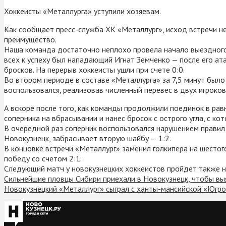
Хоккеисты «Металлурга» уступили хозяевам.
Как сообщает пресс-служба ХК «Металлург», исход встречи не
преимущество.
Наша команда достаточно неплохо провела начало выездного 
всех к успеху был нападающий Игнат Земченко — после его ата
бросков. На перерыв хоккеисты ушли при счете 0:0.
Во втором периоде в составе «Металлурга» за 7,5 минут было 
воспользовался, реализовав численный перевес в двух игроков
А вскоре после того, как команды продолжили поединок в рав
соперника на вбрасывании и нанес бросок с острого угла, с ко
В очередной раз соперник воспользовался нарушением правил
Новокузнецк, забрасывает вторую шайбу — 1:2.
В концовке встречи «Металлург» заменил голкипера на шестог
победу со счетом 2:1.
Следующий матч у новокузнецких хоккеистов пройдет также на
Сильнейшие пловцы Сибири приехали в Новокузнецк, чтобы вы
Новокузнецкий «Металлург» сыграл с ханты-мансийской «Югр