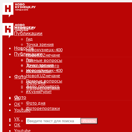
Новости
Публикации
Гид
Точка зрения
Новости
Новокузнецк-400
Публикации
НовоKUZнечане
Гид
Прямые вопросы
Точка зрения
Дело прошлого
Новокузнецк-400
#КузняРулит
НовоKUZнечане
Фото
Прямые вопросы
Фото дня
Дело прошлого
Фоторепортажи
#КузняРулит
Фото
VK
Фото дня
ОК
Фоторепортажи
Youtube
VK
Искать
ОК
Youtube