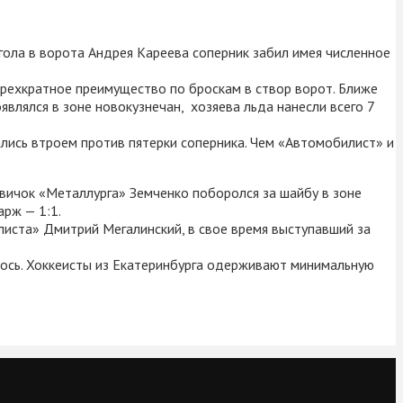
гола в ворота Андрея Кареева соперник забил имея численное
рехкратное преимущество по броскам в створ ворот. Ближе
являлся в зоне новокузнечан, хозяева льда нанесли всего 7
ались втроем против пятерки соперника. Чем «Автомобилист» и
овичок «Металлурга» Земченко поборолся за шайбу в зоне
арж — 1:1.
листа» Дмитрий Мегалинский, в свое время выступавший за
илось. Хоккеисты из Екатеринбурга одерживают минимальную