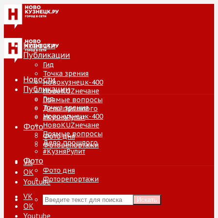
Новости
Публикации
Гид
Точка зрения
Новости
Новокузнецк-400
Публикации
НовоKUZнечане
Гид
Прямые вопросы
Точка зрения
Дело прошлого
Новокузнецк-400
#КузняРулит
НовоKUZнечане
Фото
Прямые вопросы
Фото дня
Дело прошлого
Фоторепортажи
#КузняРулит
Фото
VK
Фото дня
ОК
Фоторепортажи
Youtube
VK
Искать
ОК
Youtube