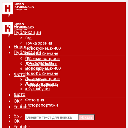
Новости
Публикации
Гид
Точка зрения
Новости
Новокузнецк-400
Публикации
НовоKUZнечане
Гид
Прямые вопросы
Точка зрения
Дело прошлого
Новокузнецк-400
#КузняРулит
НовоKUZнечане
Фото
Прямые вопросы
Фото дня
Дело прошлого
Фоторепортажи
#КузняРулит
Фото
VK
Фото дня
ОК
Фоторепортажи
Youtube
VK
Искать
ОК
Youtube