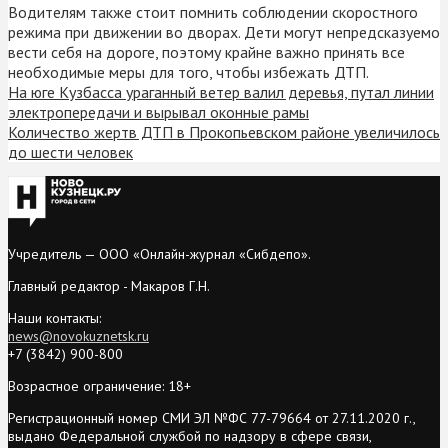
Водителям также стоит помнить соблюдении скоростного
режима при движении во дворах. Дети могут непредсказуемо
вести себя на дороге, поэтому крайне важно принять все
необходимые меры для того, чтобы избежать ДТП.
На юге Кузбасса ураганный ветер валил деревья, путал линии
электропередачи и вырывал оконные рамы
Количество жертв ДТП в Прокопьевском районе увеличилось
до шести человек
Учредитель — ООО «Онлайн-журнал «Сибдепо».
Главный редактор - Макаров Г.Н.
Наши контакты:
news@novokuznetsk.ru
+7 (3842) 900-800
Возрастное ограничение: 18+
Регистрационный номер СМИ ЭЛ №ФС 77-79664 от 27.11.2020 г.,
выдано Федеральной службой по надзору в сфере связи,