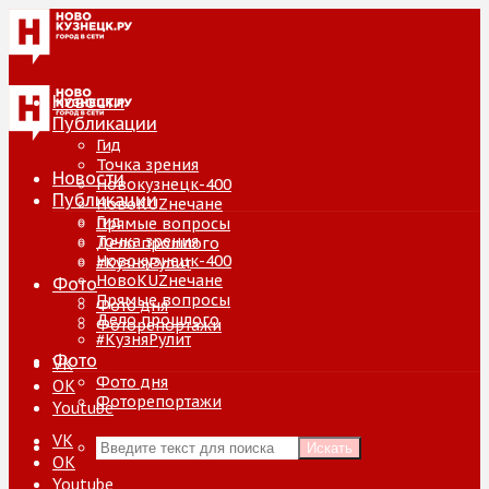
Новости
Публикации
Гид
Точка зрения
Новости
Новокузнецк-400
Публикации
НовоKUZнечане
Гид
Прямые вопросы
Точка зрения
Дело прошлого
Новокузнецк-400
#КузняРулит
НовоKUZнечане
Фото
Прямые вопросы
Фото дня
Дело прошлого
Фоторепортажи
#КузняРулит
Фото
VK
Фото дня
ОК
Фоторепортажи
Youtube
VK
Искать
ОК
Youtube