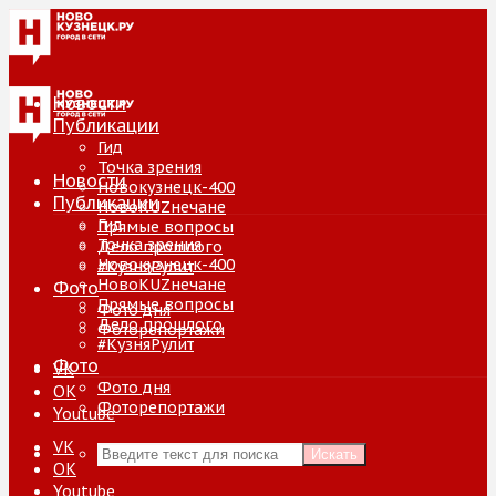
Новости
Публикации
Гид
Точка зрения
Новости
Новокузнецк-400
Публикации
НовоKUZнечане
Гид
Прямые вопросы
Точка зрения
Дело прошлого
Новокузнецк-400
#КузняРулит
НовоKUZнечане
Фото
Прямые вопросы
Фото дня
Дело прошлого
Фоторепортажи
#КузняРулит
Фото
VK
Фото дня
ОК
Фоторепортажи
Youtube
VK
Искать
ОК
Youtube