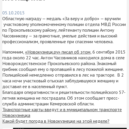
05.10.2015
Областную награду — медаль «За веру и добро» — вручили
участковому уполномоченному полиции отдела МВД России
по Прокопьевскому району, лейтенанту полиции Антону
Часовникову — за грамотные, умелые действия и высокий
профессионализм, проявленные при спасении человека.
Напомним,
«Новокузнецк.ру» писал об этом
, 6 сентября 2015
года около 22 час. Антон Часовников находился дома в селе
Новорождественское Прокопьевского района. Знакомый
грибник сообщил ему о пропавшей в лесу пожилой женщине.
Полицейский немедленно отправился в лес на тракторе. В 2
часа ночи участковый отыскал заблудившуюся женщину и
доставил ее в населенный пункт.
Благодаря оперативности и решительности полицейского 57-
летняя женщина не пострадала. Об этом сообщает пресс-
служба администрации Кемеровской области.
Транспортные карты введут и в муниципальном транспорте
Новокузнецка
Какой будет погода в Новокузнецке на этой неделе?