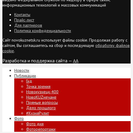
информационных технологий и массовых коммуникаций
Контакты
Прайс-лист
Для партнеров
Политика конфиденциальности
Сайт novokuznetsk.ru использует файлы cookie. Продолжая работу с
сайтом, Вы соглашаетесь на сбор и последующую
обработку файлов
cookie
.
Разработка и поддержка сайта —
AA
Новости
Публикации
Гид
Точка зрения
Новокузнецк-400
НовоKUZнечане
Прямые вопросы
Дело прошлого
#КузняРулит
Фото
Фото дня
Фоторепортажи