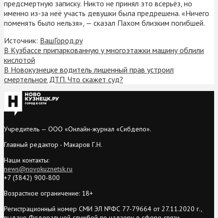
предсмертную записку. Никто не принял это всерьёз, но
именно из-за неё участь девушки была предрешена. «Ничего
поменять было нельзя», — сказал Пахом близким погибшей.
Источник:
ВашГород.ру
В Кузбассе припаркованную у многоэтажки машину облили
кислотой
В Новокузнецке водитель лишенный прав устроил
смертельное ДТП. Что скажет суд?
Учредитель — ООО «Онлайн-журнал «Сибдепо».
Главный редактор - Макаров Г.Н.
Наши контакты:
news@novokuznetsk.ru
+7 (3842) 900-800
Возрастное ограничение: 18+
Регистрационный номер СМИ ЭЛ №ФС 77-79664 от 27.11.2020 г.,
выдано Федеральной службой по надзору в сфере связи,