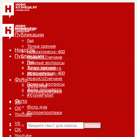
Новости
Публикации
Гид
Точка зрения
Новости
Новокузнецк-400
Публикации
НовоKUZнечане
Гид
Прямые вопросы
Точка зрения
Дело прошлого
Новокузнецк-400
#КузняРулит
НовоKUZнечане
Фото
Прямые вопросы
Фото дня
Дело прошлого
Фоторепортажи
#КузняРулит
Фото
VK
Фото дня
ОК
Фоторепортажи
Youtube
VK
Искать
ОК
Youtube