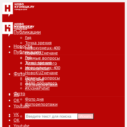
Новости
Публикации
Гид
Точка зрения
Новости
Новокузнецк-400
Публикации
НовоKUZнечане
Гид
Прямые вопросы
Точка зрения
Дело прошлого
Новокузнецк-400
#КузняРулит
НовоKUZнечане
Фото
Прямые вопросы
Фото дня
Дело прошлого
Фоторепортажи
#КузняРулит
Фото
VK
Фото дня
ОК
Фоторепортажи
Youtube
VK
Искать
ОК
Youtube