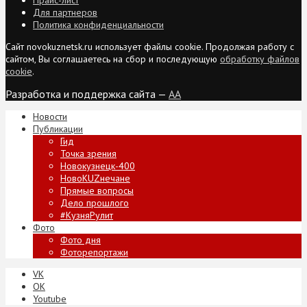
Для партнеров
Политика конфиденциальности
Сайт novokuznetsk.ru использует файлы cookie. Продолжая работу с
сайтом, Вы соглашаетесь на сбор и последующую
обработку файлов
cookie
.
Разработка и поддержка сайта —
AA
Новости
Публикации
Гид
Точка зрения
Новокузнецк-400
НовоKUZнечане
Прямые вопросы
Дело прошлого
#КузняРулит
Фото
Фото дня
Фоторепортажи
VK
ОК
Youtube