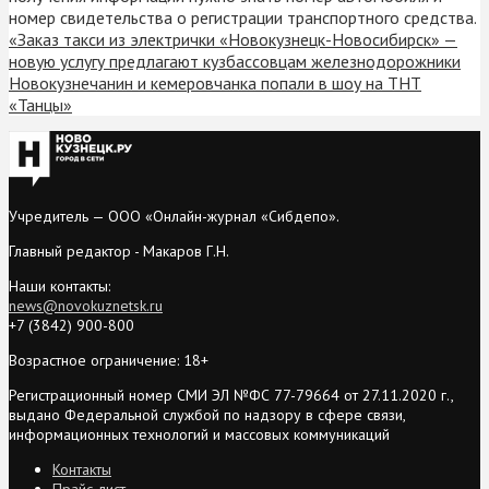
номер свидетельства о регистрации транспортного средства.
«Заказ такси из электрички «Новокузнецк-Новосибирск» —
новую услугу предлагают кузбассовцам железнодорожники
Новокузнечанин и кемеровчанка попали в шоу на ТНТ
«Танцы»
Учредитель — ООО «Онлайн-журнал «Сибдепо».
Главный редактор - Макаров Г.Н.
Наши контакты:
news@novokuznetsk.ru
+7 (3842) 900-800
Возрастное ограничение: 18+
Регистрационный номер СМИ ЭЛ №ФС 77-79664 от 27.11.2020 г.,
выдано Федеральной службой по надзору в сфере связи,
информационных технологий и массовых коммуникаций
Контакты
Прайс-лист