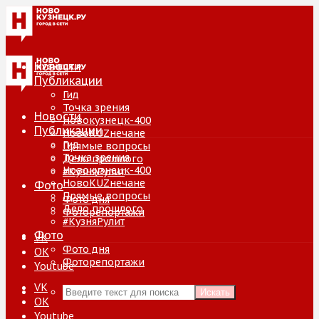
Новости
Публикации
Гид
Точка зрения
Новости
Новокузнецк-400
Публикации
НовоKUZнечане
Гид
Прямые вопросы
Точка зрения
Дело прошлого
Новокузнецк-400
#КузняРулит
НовоKUZнечане
Фото
Прямые вопросы
Фото дня
Дело прошлого
Фоторепортажи
#КузняРулит
Фото
VK
Фото дня
ОК
Фоторепортажи
Youtube
VK
Искать
ОК
Youtube