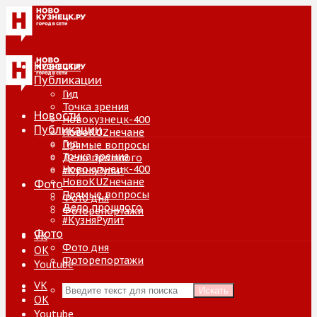
Новости
Публикации
Гид
Точка зрения
Новости
Новокузнецк-400
Публикации
НовоKUZнечане
Гид
Прямые вопросы
Точка зрения
Дело прошлого
Новокузнецк-400
#КузняРулит
НовоKUZнечане
Фото
Прямые вопросы
Фото дня
Дело прошлого
Фоторепортажи
#КузняРулит
Фото
VK
Фото дня
ОК
Фоторепортажи
Youtube
VK
Искать
ОК
Youtube