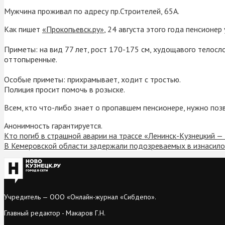
Мужчина проживал по адресу пр.Строителей, 65А.
Как пишет
«Прокопьевск.ру»
, 24 августа этого года пенсионер
Приметы: на вид 77 лет, рост 170-175 см, худощавого телосл
оттопыренные.
Особые приметы: прихрамывает, ходит с тростью.
Полиция просит помочь в розыске.
Всем, кто что-либо знает о пропавшем пенсионере, нужно поз
Анонимность гарантируется.
Кто погиб в страшной аварии на трассе «Ленинск-Кузнецкий —
В Кемеровской области задержали подозреваемых в изнасил
Учредитель — ООО «Онлайн-журнал «Сибдепо».
Главный редактор - Макаров Г.Н.