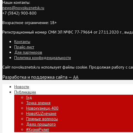
Наши контакты:
news@novokuznetsk.ru
+7 (3842) 900-800
Возрастное ограничение: 18+
Регистрационный номер СМИ ЭЛ №ФС 77-79664 от 27.11.2020 г., выд
Контакты
Прайс-лист
Для партнеров
Политика конфиденциальности
Сайт novokuznetsk.ru использует файлы cookie. Продолжая работу с 
Разработка и поддержка сайта —
AA
Новости
Публикации
Гид
Точка зрения
Новокузнецк-400
НовоKUZнечане
Прямые вопросы
Дело прошлого
#КузняРулит