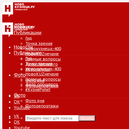
Новости
Публикации
Гид
Точка зрения
Новости
Новокузнецк-400
Публикации
НовоKUZнечане
Гид
Прямые вопросы
Точка зрения
Дело прошлого
Новокузнецк-400
#КузняРулит
НовоKUZнечане
Фото
Прямые вопросы
Фото дня
Дело прошлого
Фоторепортажи
#КузняРулит
Фото
VK
Фото дня
ОК
Фоторепортажи
Youtube
VK
Искать
ОК
Youtube