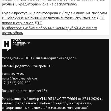
рублей. С кредиторами она не расплатилась.
Судом преступница приговорена к 7 годам лишения свободы.
В Новокузнецке пьяный водитель пытаясь скрыться от ДПС
попал в серьезное ДТП
Кузбассовец избил любовника жены трубой и угнал его
автомобиль
Учредитель — ООО «Онлайн-журнал «Сибдепо».
Главный редактор - Макаров Г.Н.
Наши контакты:
news@novokuznetsk.ru
+7 (3842) 900-800
Возрастное ограничение: 18+
Регистрационный номер СМИ ЭЛ №ФС 77-79664 от 27.11.2020 г.,
выдано Федеральной службой по надзору в сфере связи,
информационных технологий и массовых коммуникаций