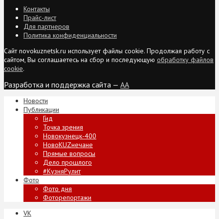
Контакты
Прайс-лист
Для партнеров
Политика конфиденциальности
Сайт novokuznetsk.ru использует файлы cookie. Продолжая работу с
сайтом, Вы соглашаетесь на сбор и последующую
обработку файлов
cookie
.
Разработка и поддержка сайта —
AA
Новости
Публикации
Гид
Точка зрения
Новокузнецк-400
НовоKUZнечане
Прямые вопросы
Дело прошлого
#КузняРулит
Фото
Фото дня
Фоторепортажи
VK