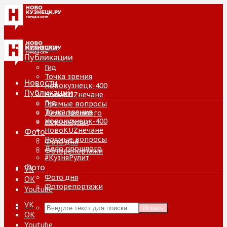
Новости
Публикации
Гид
Точка зрения
Новости
Новокузнецк-400
Публикации
НовоKUZнечане
Гид
Прямые вопросы
Точка зрения
Дело прошлого
Новокузнецк-400
#КузняРулит
НовоKUZнечане
Фото
Прямые вопросы
Фото дня
Дело прошлого
Фоторепортажи
#КузняРулит
Фото
VK
Фото дня
ОК
Фоторепортажи
Youtube
VK
Искать
ОК
Youtube