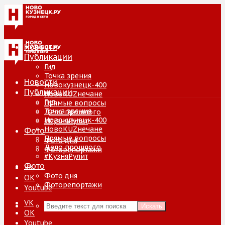
Новости
Публикации
Гид
Точка зрения
Новости
Новокузнецк-400
Публикации
НовоKUZнечане
Гид
Прямые вопросы
Точка зрения
Дело прошлого
Новокузнецк-400
#КузняРулит
НовоKUZнечане
Фото
Прямые вопросы
Фото дня
Дело прошлого
Фоторепортажи
#КузняРулит
Фото
VK
Фото дня
ОК
Фоторепортажи
Youtube
VK
Искать
ОК
Youtube