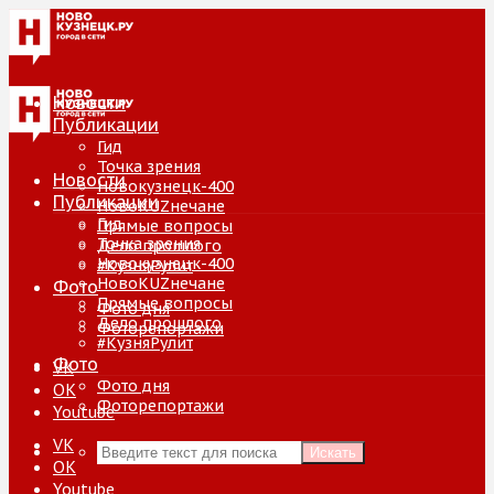
Новости
Публикации
Гид
Точка зрения
Новости
Новокузнецк-400
Публикации
НовоKUZнечане
Гид
Прямые вопросы
Точка зрения
Дело прошлого
Новокузнецк-400
#КузняРулит
НовоKUZнечане
Фото
Прямые вопросы
Фото дня
Дело прошлого
Фоторепортажи
#КузняРулит
Фото
VK
Фото дня
ОК
Фоторепортажи
Youtube
VK
Искать
ОК
Youtube