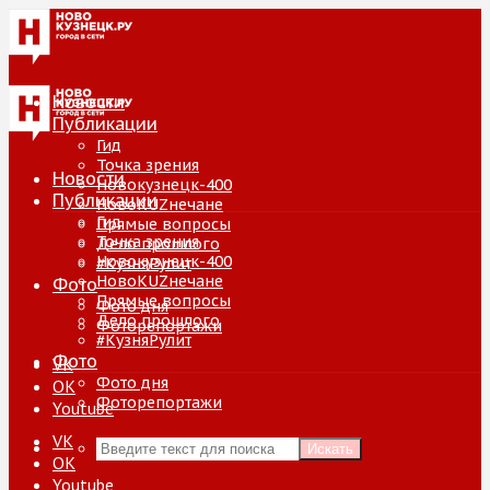
Новости
Публикации
Гид
Точка зрения
Новости
Новокузнецк-400
Публикации
НовоKUZнечане
Гид
Прямые вопросы
Точка зрения
Дело прошлого
Новокузнецк-400
#КузняРулит
НовоKUZнечане
Фото
Прямые вопросы
Фото дня
Дело прошлого
Фоторепортажи
#КузняРулит
Фото
VK
Фото дня
ОК
Фоторепортажи
Youtube
VK
Искать
ОК
Youtube