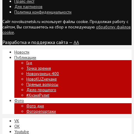
Прайс-лист
Для партнеров
Политика конфиденциальности
Сайт novokuznetsk.ru использует файлы cookie. Продолжая работу с
сайтом, Вы соглашаетесь на сбор и последующую
обработку файлов
cookie
.
Разработка и поддержка сайта —
AA
Новости
Публикации
Гид
Точка зрения
Новокузнецк-400
НовоKUZнечане
Прямые вопросы
Дело прошлого
#КузняРулит
Фото
Фото дня
Фоторепортажи
VK
ОК
Youtube