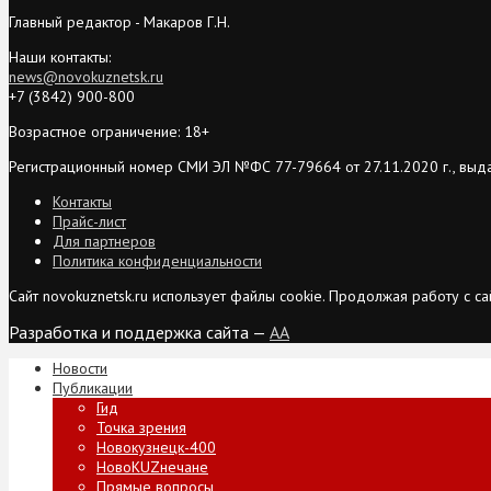
Главный редактор - Макаров Г.Н.
Наши контакты:
news@novokuznetsk.ru
+7 (3842) 900-800
Возрастное ограничение: 18+
Регистрационный номер СМИ ЭЛ №ФС 77-79664 от 27.11.2020 г., выд
Контакты
Прайс-лист
Для партнеров
Политика конфиденциальности
Сайт novokuznetsk.ru использует файлы cookie. Продолжая работу с 
Разработка и поддержка сайта —
AA
Новости
Публикации
Гид
Точка зрения
Новокузнецк-400
НовоKUZнечане
Прямые вопросы