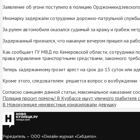
Заявление об угоне поступило в полицию Орджоникидзевского 
Иномарку задержали сотрудники дорожно-патрульной служб
За рулем автомобиля оказался судимый за кражу и грабеж нет
Задержанный признался, что накануне вечером пришел на рабо
Как сообщает ГУ МВД по Кемеровской области, сотрудники п
права управления транспортными средствами, законного треб
Теперь задержанному грозит арест на срок до 15 суток или а
Кроме этого, следователем решается вопрос о возбуждении 
Согласно санкциям данной статьи, максимальное наказание со
Полиция просит помочь! В Кузбассе ищут уличного грабителя 
В Новокузнецке неизвестные изнасиловали девушку
Учредитель — ООО «Онлайн-журнал «Сибдепо».