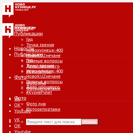
Новости
Публикации
Гид
Точка зрения
Новости
Новокузнецк-400
Публикации
НовоKUZнечане
Гид
Прямые вопросы
Точка зрения
Дело прошлого
Новокузнецк-400
#КузняРулит
НовоKUZнечане
Фото
Прямые вопросы
Фото дня
Дело прошлого
Фоторепортажи
#КузняРулит
Фото
VK
Фото дня
ОК
Фоторепортажи
Youtube
VK
Искать
ОК
Youtube