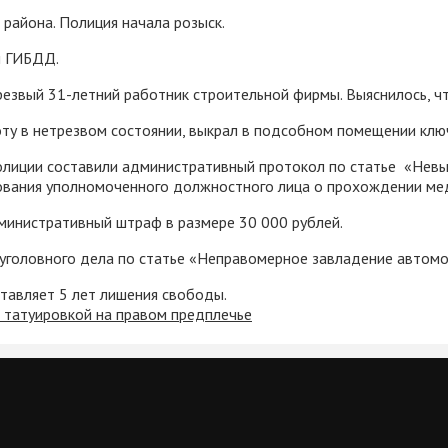
района. Полиция начала розыск.
ы ГИБДД.
резвый 31-летний работник строительной фирмы. Выяснилось, ч
ту в нетрезвом состоянии, выкрал в подсобном помещении ключ
олиции составили административный протокол по статье «Нев
ования уполномоченного должностного лица о прохождении мед
дминистративный штраф в размере 30 000 рублей.
уголовного дела по статье «Неправомерное завладение автом
ставляет 5 лет лишения свободы.
с татуировкой на правом предплечье