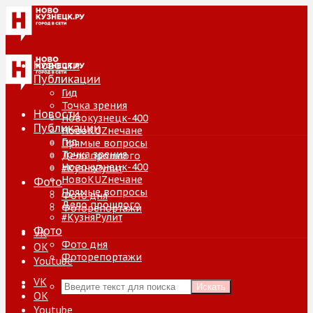
Новости
Публикации
Гид
Точка зрения
Новости
Новокузнецк-400
Публикации
НовоKUZнечане
Гид
Прямые вопросы
Точка зрения
Дело прошлого
Новокузнецк-400
#КузняРулит
НовоKUZнечане
Фото
Прямые вопросы
Фото дня
Дело прошлого
Фоторепортажи
#КузняРулит
Фото
VK
Фото дня
ОК
Фоторепортажи
Youtube
VK
Искать
ОК
Youtube