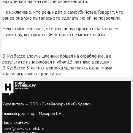
находилась на 3-м месяце беременности.
Не исключено, что речь идёт о самоубийстве. Говорят, что
ранее она уже пыталась это сделать, но ей не позволили.
Некоторые считают, что женщину сбросил с балкона её
сожитель, которого сейчас никто не может найти.
В Кузбассе злоумышленник пошел на ограбление, а в
результате изнасиловал и убил 15-летнюю девушку
В Кузбассе 3-летняя девочка ушла гулять одна, мама
хватилась спустя трое суток
Учредитель — ООО «Онлайн-журнал «Сибдепо».
Главный редактор - Макаров Г.Н.
Наши контакты:
news@novokuznetsk.ru