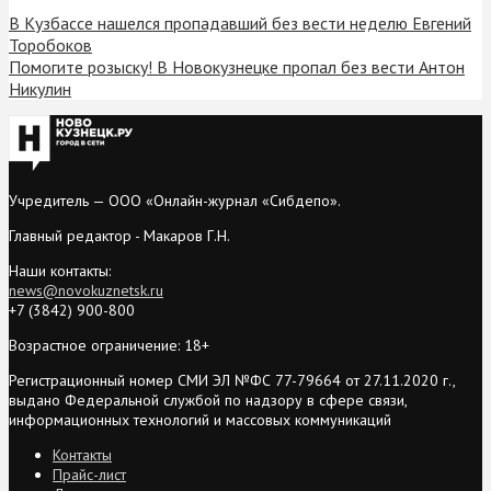
В Кузбассе нашелся пропадавший без вести неделю Евгений
Торобоков
Помогите розыску! В Новокузнецке пропал без вести Антон
Никулин
Учредитель — ООО «Онлайн-журнал «Сибдепо».
Главный редактор - Макаров Г.Н.
Наши контакты:
news@novokuznetsk.ru
+7 (3842) 900-800
Возрастное ограничение: 18+
Регистрационный номер СМИ ЭЛ №ФС 77-79664 от 27.11.2020 г.,
выдано Федеральной службой по надзору в сфере связи,
информационных технологий и массовых коммуникаций
Контакты
Прайс-лист