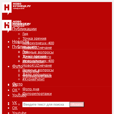
Новости
Публикации
Гид
Точка зрения
Новости
Новокузнецк-400
Публикации
НовоKUZнечане
Гид
Прямые вопросы
Точка зрения
Дело прошлого
Новокузнецк-400
#КузняРулит
НовоKUZнечане
Фото
Прямые вопросы
Фото дня
Дело прошлого
Фоторепортажи
#КузняРулит
Фото
VK
Фото дня
ОК
Фоторепортажи
Youtube
VK
Искать
ОК
Youtube