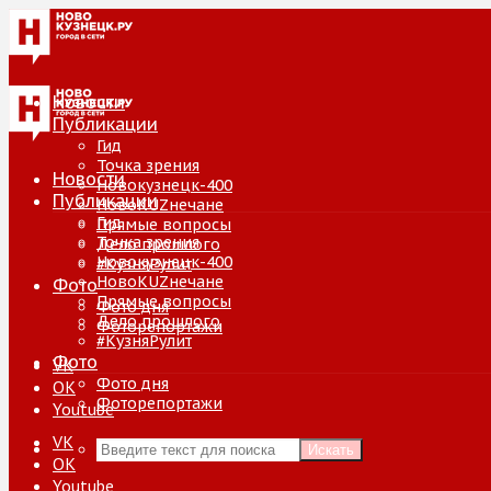
Новости
Публикации
Гид
Точка зрения
Новости
Новокузнецк-400
Публикации
НовоKUZнечане
Гид
Прямые вопросы
Точка зрения
Дело прошлого
Новокузнецк-400
#КузняРулит
НовоKUZнечане
Фото
Прямые вопросы
Фото дня
Дело прошлого
Фоторепортажи
#КузняРулит
Фото
VK
Фото дня
ОК
Фоторепортажи
Youtube
VK
Искать
ОК
Youtube