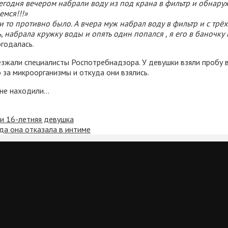
сегодня вечером набрали воду из под крана в фильтр и обнар
емся!!!»
 то противно было. А вчера муж набрал воду в фильтр и с трёх
ь, набрала кружку воды и опять один попался , я его в баночк
годалась.
езжали специалисты Роспотребнадзора. У девушки взяли пробу в
 за микроорганизмы и откуда они взялись.
 не находили…
 и 16-летняя девушка
да она отказала в интиме