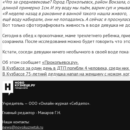
«Что за средневековье? Город Прокопьевск, район Вокзала, 
длиной примерно 1см. И эту воду мы пьём, варим суп и умыва
«Я неделю назад в раковине в ванной такого нашла живого, и
ещё воду набирали, они не попадались. А сейчас я проснулас
Вот только сфотографировать живность в воде девушка не до
Сегодня в обед к прокопчанке, маме трехлетнего ребенка, при
сохранила. После исследования можно будет говорить что это
Кстати, соседи девушки ничего необычного в своей воде пока
Об этом сообщает
«Прокопьевск.ру».
В Кузбассе за один день в ДТП погибли 4 человека, среди них
В Кузбассе 75-летний дедушка напал на женщину с ножом, ког
Учредитель — ООО «Онлайн-журнал «Сибдепо».
Главный редактор - Макаров Г.Н.
Наши контакты:
news@novokuznetsk.ru