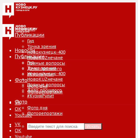
Новости
Публикации
Гид
Точка зрения
Новости
Новокузнецк-400
Публикации
НовоKUZнечане
Гид
Прямые вопросы
Точка зрения
Дело прошлого
Новокузнецк-400
#КузняРулит
НовоKUZнечане
Фото
Прямые вопросы
Фото дня
Дело прошлого
Фоторепортажи
#КузняРулит
Фото
VK
Фото дня
ОК
Фоторепортажи
Youtube
VK
Искать
ОК
Youtube