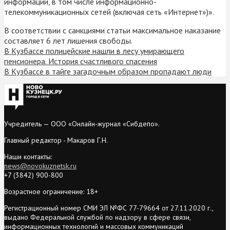
информации, в том числе информационно-
телекоммуникационных сетей (включая сеть «Интернет»)».
В соответствии с санкциями статьи максимальное наказание
составляет 6 лет лишения свободы.
В Кузбассе полицейские нашли в лесу умирающего
пенсионера. История счастливого спасения
В Кузбассе в тайге загадочным образом пропадают люди
Учредитель — ООО «Онлайн-журнал «Сибдепо».
Главный редактор - Макаров Г.Н.
Наши контакты:
news@novokuznetsk.ru
+7 (3842) 900-800
Возрастное ограничение: 18+
Регистрационный номер СМИ ЭЛ №ФС 77-79664 от 27.11.2020 г.,
выдано Федеральной службой по надзору в сфере связи,
информационных технологий и массовых коммуникаций