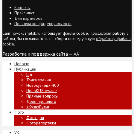
Контакты
Прайс-лист
Для партнеров
Политика конфиденциальности
Сайт novokuznetsk.ru использует файлы cookie. Продолжая работу с
сайтом, Вы соглашаетесь на сбор и последующую
обработку файлов
cookie
.
Разработка и поддержка сайта —
AA
Новости
Публикации
Гид
Точка зрения
Новокузнецк-400
НовоKUZнечане
Прямые вопросы
Дело прошлого
#КузняРулит
Фото
Фото дня
Фоторепортажи
VK