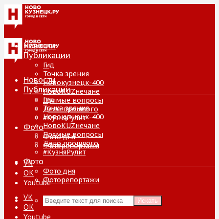
Новости
Публикации
Гид
Точка зрения
Новости
Новокузнецк-400
Публикации
НовоKUZнечане
Гид
Прямые вопросы
Точка зрения
Дело прошлого
Новокузнецк-400
#КузняРулит
НовоKUZнечане
Фото
Прямые вопросы
Фото дня
Дело прошлого
Фоторепортажи
#КузняРулит
Фото
VK
Фото дня
ОК
Фоторепортажи
Youtube
VK
Искать
ОК
Youtube