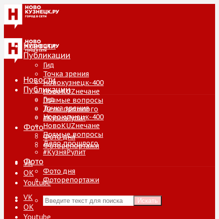
Новости
Публикации
Гид
Точка зрения
Новости
Новокузнецк-400
Публикации
НовоKUZнечане
Гид
Прямые вопросы
Точка зрения
Дело прошлого
Новокузнецк-400
#КузняРулит
НовоKUZнечане
Фото
Прямые вопросы
Фото дня
Дело прошлого
Фоторепортажи
#КузняРулит
Фото
VK
Фото дня
ОК
Фоторепортажи
Youtube
VK
Искать
ОК
Youtube