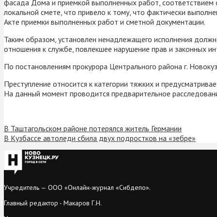
фасада Дома и приемкой выполненных работ, соответствием 
локальной смете, что привело к тому, что фактически выполн
Акте приемки выполненных работ и сметной документации.
Таким образом, установлен ненадлежащего исполнения должн
отношения к службе, повлекшее нарушение прав и законных ин
По постановлениям прокурора Центрального района г. Новоку
Преступление относится к категории тяжких и предусматривае
На данный момент проводится предварительное расследован
В Таштагольском районе потерялся житель Германии
В Кузбассе автоледи сбила двух подростков на «зебре»
Учредитель — ООО «Онлайн-журнал «Сибдепо».
Главный редактор - Макаров Г.Н.