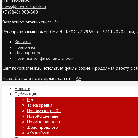
Наши контакты:
news@novokuznetsk.ru
+7 (3842) 900-800
Возрастное ограничение: 18+
Регистрационный номер СМИ ЭЛ №ФС 77-79664 от 27.11.2020 г., выд
Контакты
Прайс-лист
Для партнеров
Политика конфиденциальности
Сайт novokuznetsk.ru использует файлы cookie. Продолжая работу с 
Разработка и поддержка сайта —
AA
Новости
Публикации
Гид
Точка зрения
Новокузнецк-400
НовоKUZнечане
Прямые вопросы
Дело прошлого
#КузняРулит