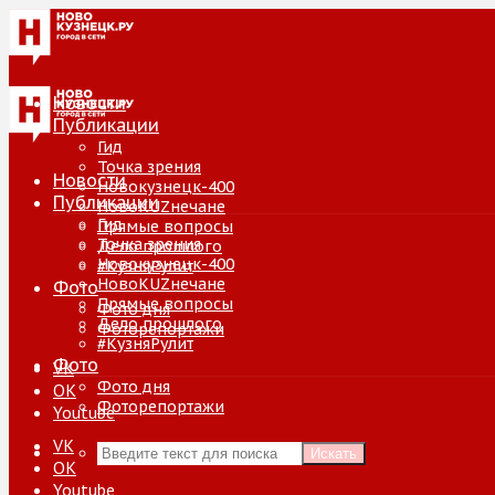
Новости
Публикации
Гид
Точка зрения
Новости
Новокузнецк-400
Публикации
НовоKUZнечане
Гид
Прямые вопросы
Точка зрения
Дело прошлого
Новокузнецк-400
#КузняРулит
НовоKUZнечане
Фото
Прямые вопросы
Фото дня
Дело прошлого
Фоторепортажи
#КузняРулит
Фото
VK
Фото дня
ОК
Фоторепортажи
Youtube
VK
Искать
ОК
Youtube