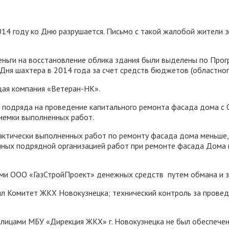
4 году ко Дню разрушается. Письмо с такой жалобой жители э
деньги на восстановление облика здания были выделены по Пр
ня шахтера в 2014 года за счет средств бюджетов (областного
ая компания «Ветеран-НК».
 подряда на проведение капитального ремонта фасада дома с
иемки выполненных работ.
актически выполненных работ по ремонту фасада дома меньше,
нных подрядной организацией работ при ремонте фасада Дома 
ми ООО «ГазСтройПроект» денежных средств путем обмана и з
л Комитет ЖКХ Новокузнецка; технический контроль за прове
 лицами МБУ «Дирекция ЖКХ» г. Новокузнецка не был обеспече