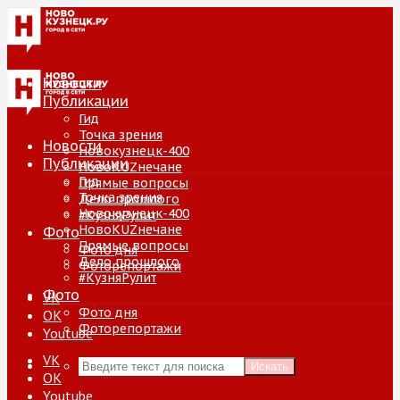
Новости
Публикации
Гид
Точка зрения
Новости
Новокузнецк-400
Публикации
НовоKUZнечане
Гид
Прямые вопросы
Точка зрения
Дело прошлого
Новокузнецк-400
#КузняРулит
НовоKUZнечане
Фото
Прямые вопросы
Фото дня
Дело прошлого
Фоторепортажи
#КузняРулит
Фото
VK
Фото дня
ОК
Фоторепортажи
Youtube
VK
Искать
ОК
Youtube