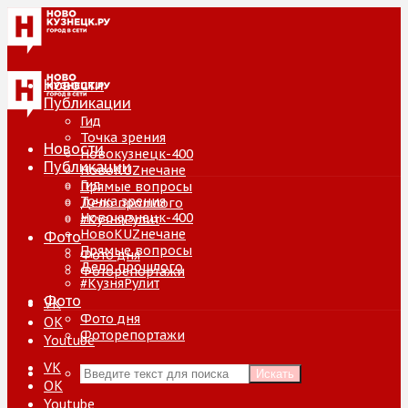
Новости
Публикации
Гид
Точка зрения
Новости
Новокузнецк-400
Публикации
НовоKUZнечане
Гид
Прямые вопросы
Точка зрения
Дело прошлого
Новокузнецк-400
#КузняРулит
НовоKUZнечане
Фото
Прямые вопросы
Фото дня
Дело прошлого
Фоторепортажи
#КузняРулит
Фото
VK
Фото дня
ОК
Фоторепортажи
Youtube
VK
Искать
ОК
Youtube