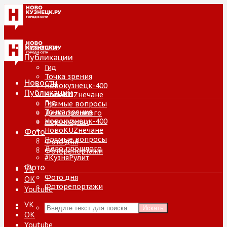
Новости
Публикации
Гид
Точка зрения
Новости
Новокузнецк-400
Публикации
НовоKUZнечане
Гид
Прямые вопросы
Точка зрения
Дело прошлого
Новокузнецк-400
#КузняРулит
НовоKUZнечане
Фото
Прямые вопросы
Фото дня
Дело прошлого
Фоторепортажи
#КузняРулит
Фото
VK
Фото дня
ОК
Фоторепортажи
Youtube
VK
Искать
ОК
Youtube