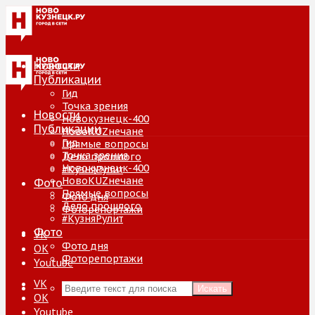
Новости
Публикации
Гид
Точка зрения
Новости
Новокузнецк-400
Публикации
НовоKUZнечане
Гид
Прямые вопросы
Точка зрения
Дело прошлого
Новокузнецк-400
#КузняРулит
НовоKUZнечане
Фото
Прямые вопросы
Фото дня
Дело прошлого
Фоторепортажи
#КузняРулит
Фото
VK
Фото дня
ОК
Фоторепортажи
Youtube
VK
Искать
ОК
Youtube