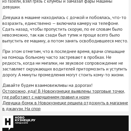
из газели, взял грязь с клумбы и замазал фары машины
девушки.
Девушка в машине находилась с дочкой и побоялась, что-то
возразить, единственно — включила камеру на телефоне.
Сдать назад, чтобы пропустить скорую, по ее словам было
невозможно, так как сзади был тупик и проще всего было
выпустить ее машину, а потом занять освободившееся место.
При этом отметим, что в последнее время, врачи спешащие
на помощь больному часто застревают в пробках. Не
редкость, когда ни мигалки, ни звуковое сопровождение не
заставляет окружающих водителей притормозить и уступить
дорогу. А минуты промедления могут стоить кому-то жизни.
Давайте будем взаимовежливы на дорогах!
Осторожно, еда! В Новокузнецке выявлены торговые точки,
где работают с нарушением правил и норм
Девушка-бомж в Новокузнецке решила отдохнуть в магазине
в джакузи. На спор