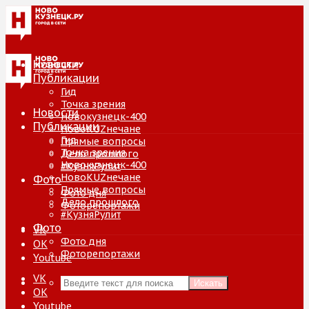
Новости
Публикации
Гид
Точка зрения
Новости
Новокузнецк-400
Публикации
НовоKUZнечане
Гид
Прямые вопросы
Точка зрения
Дело прошлого
Новокузнецк-400
#КузняРулит
НовоKUZнечане
Фото
Прямые вопросы
Фото дня
Дело прошлого
Фоторепортажи
#КузняРулит
Фото
VK
Фото дня
ОК
Фоторепортажи
Youtube
VK
Искать
ОК
Youtube