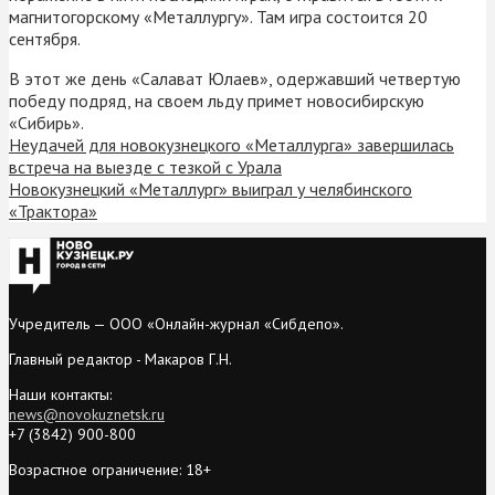
магнитогорскому «Металлургу». Там игра состоится 20
сентября.
В этот же день «Салават Юлаев», одержавший четвертую
победу подряд, на своем льду примет новосибирскую
«Сибирь».
Неудачей для новокузнецкого «Металлурга» завершилась
встреча на выезде с тезкой с Урала
Новокузнецкий «Металлург» выиграл у челябинского
«Трактора»
Учредитель — ООО «Онлайн-журнал «Сибдепо».
Главный редактор - Макаров Г.Н.
Наши контакты:
news@novokuznetsk.ru
+7 (3842) 900-800
Возрастное ограничение: 18+