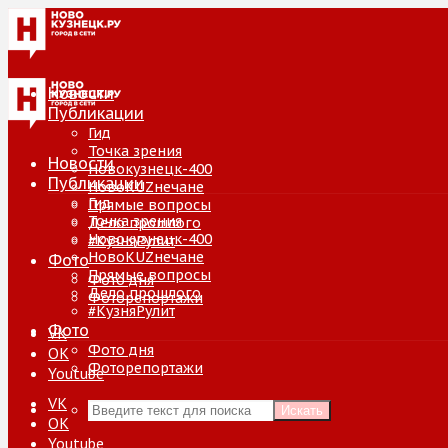
Новости
Публикации
Гид
Точка зрения
Новости
Новокузнецк-400
Публикации
НовоKUZнечане
Гид
Прямые вопросы
Точка зрения
Дело прошлого
Новокузнецк-400
#КузняРулит
НовоKUZнечане
Фото
Прямые вопросы
Фото дня
Дело прошлого
Фоторепортажи
#КузняРулит
Фото
VK
Фото дня
ОК
Фоторепортажи
Youtube
VK
Искать
ОК
Youtube