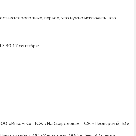
остаются холодные, первое, что нужно исключить, это
7:30 17 сентября:
ОО «Инком-С», ТСЖ «На Свердлова», ТСЖ «Пионерский, 53»,
Притомский», ООО «Управдом», ООО «Плюс 4 Сервис».