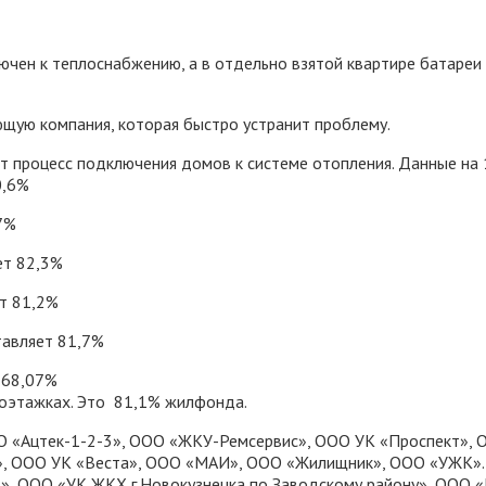
чен к теплоснабжению, а в отдельно взятой квартире батареи 
яющую компания, которая быстро устранит проблему.
 процесс подключения домов к системе отопления. Данные на 1
0,6%
7%
ет 82,3%
т 81,2%
тавляет 81,7%
 68,07%
гоэтажках. Это 81,1% жилфонда.
 «Ацтек-1-2-3», ООО «ЖКУ-Ремсервис», ООО УК «Проспект», О
», ООО УК «Веста», ООО «МАИ», ООО «Жилищник», ООО «УЖК».
, ООО «УК ЖКХ г.Новокузнецка по Заводскому району», ООО «