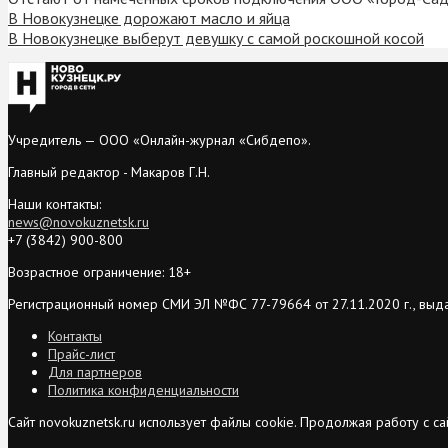
В Новокузнецке дорожают масло и яйца
В Новокузнецке выберут девушку с самой роскошной косой
Учредитель — ООО «Онлайн-журнал «Сибдепо».
Главный редактор - Макаров Г.Н.
Наши контакты:
news@novokuznetsk.ru
+7 (3842) 900-800
Возрастное ограничение: 18+
Регистрационный номер СМИ ЭЛ №ФС 77-79664 от 27.11.2020 г., выд
Контакты
Прайс-лист
Для партнеров
Политика конфиденциальности
Сайт novokuznetsk.ru использует файлы cookie. Продолжая работу с 