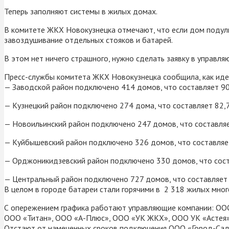
Теперь заполняют системы в жилых домах.
В комитете ЖКХ Новокузнецка отмечают, что если дом подулю
завоздушивание отдельных стояков и батарей.
В этом нет ничего страшного, нужно сделать заявку в управл
Пресс-службы комитета ЖКХ Новокузнецка сообщила, как идет
— Заводской район подключено 414 домов, что составляет 9
— Кузнецкий район подключено 274 дома, что составляет 82,
— Новоильинский район подключено 247 домов, что составля
— Куйбышевский район подключено 326 домов, что составляе
— Орджоникидзевский район подключено 330 домов, что сос
— Центральный район подключено 727 домов, что составляет
В целом в городе батареи стали горячими в 2 318 жилых мно
С опережением графика работают управляющие компании: ООО
ООО «Титан», ООО «А-Плюс», ООО «УК ЖКХ», ООО УК «Астея
Отстают от намеченных сроков подключения ООО «Город-Сад»