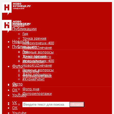
Новости
Публикации
Гид
Точка зрения
Новости
Новокузнецк-400
Публикации
НовоKUZнечане
Гид
Прямые вопросы
Точка зрения
Дело прошлого
Новокузнецк-400
#КузняРулит
НовоKUZнечане
Фото
Прямые вопросы
Фото дня
Дело прошлого
Фоторепортажи
#КузняРулит
Фото
VK
Фото дня
ОК
Фоторепортажи
Youtube
VK
Искать
ОК
Youtube