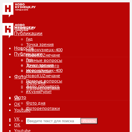
Новости
Публикации
Гид
Точка зрения
Новости
Новокузнецк-400
Публикации
НовоKUZнечане
Гид
Прямые вопросы
Точка зрения
Дело прошлого
Новокузнецк-400
#КузняРулит
НовоKUZнечане
Фото
Прямые вопросы
Фото дня
Дело прошлого
Фоторепортажи
#КузняРулит
Фото
VK
Фото дня
ОК
Фоторепортажи
Youtube
VK
Искать
ОК
Youtube