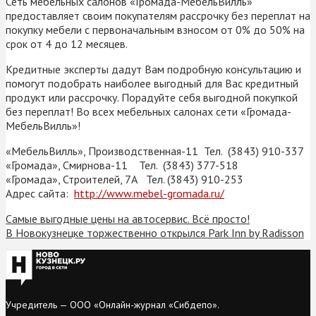
Сеть мебельных салонов «Громада-МебельВилль»
предоставляет своим покупателям рассрочку без переплат на
покупку мебели с первоначальным взносом от 0% до 50% на
срок от 4 до 12 месяцев.
Кредитные эксперты дадут Вам подробную консультацию и
помогут подобрать наиболее выгодный для Вас кредитный
продукт или рассрочку. Порадуйте себя выгодной покупкой
без переплат! Во всех мебельных салонах сети «Громада-
МебельВилль»!
«МебельВилль», Производственная-11 Тел. (3843) 910-337
«Громада», Смирнова-11 Тел. (3843) 377-518
«Громада», Строителей, 7А Тел. (3843) 910-253
Адрес сайта:
http://www.mebel-gromada.ru/
Самые выгодные цены на автосервис. Всё просто!
В Новокузнецке торжественно открылся Park Inn by Radisson
Учредитель — ООО «Онлайн-журнал «Сибдепо».