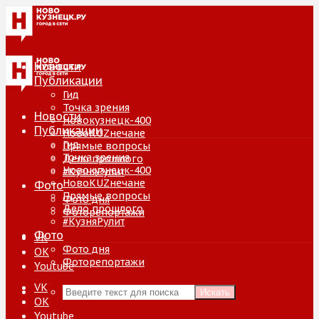
Новости
Публикации
Гид
Точка зрения
Новости
Новокузнецк-400
Публикации
НовоKUZнечане
Гид
Прямые вопросы
Точка зрения
Дело прошлого
Новокузнецк-400
#КузняРулит
НовоKUZнечане
Фото
Прямые вопросы
Фото дня
Дело прошлого
Фоторепортажи
#КузняРулит
Фото
VK
Фото дня
ОК
Фоторепортажи
Youtube
VK
Искать
ОК
Youtube