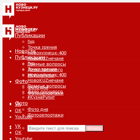
Новости
Публикации
Гид
Точка зрения
Новости
Новокузнецк-400
Публикации
НовоKUZнечане
Гид
Прямые вопросы
Точка зрения
Дело прошлого
Новокузнецк-400
#КузняРулит
НовоKUZнечане
Фото
Прямые вопросы
Фото дня
Дело прошлого
Фоторепортажи
#КузняРулит
Фото
VK
Фото дня
ОК
Фоторепортажи
Youtube
VK
Искать
ОК
Youtube