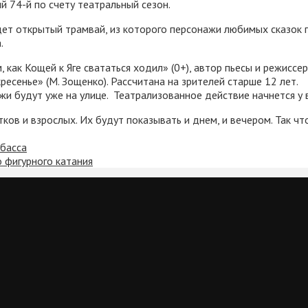
й 74-й по счету театральный сезон.
дет открытый трамвай, из которого персонажи любимых сказок п
.
, как Кощей к Яге свататься ходил» (0+), автор пьесы и режисс
есенье» (М. Зощенко). Рассчитана на зрителей старше 12 лет.
жи будут уже на улице. Театрализованное действие начнется у 
ков и взрослых. Их будут показывать и днем, и вечером. Так ч
збасса
 фигурного катания