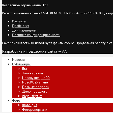
Возрастное ограничение: 18+
Регистрационный номер СМИ ЭЛ №ФС 77-79664 от 27.11.2020 г., выд
Контакты
Прайс-лист
Для партнеров
Политика конфиденциальности
Сайт novokuznetsk.ru использует файлы cookie. Продолжая работу с 
Разработка и поддержка сайта —
AA
Новости
Публикации
Гид
Точка зрения
Новокузнецк-400
НовоKUZнечане
Прямые вопросы
Дело прошлого
#КузняРулит
Фото
Фото дня
Фоторепортажи