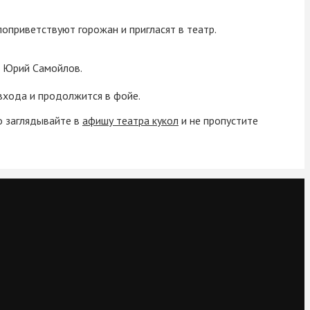
оприветствуют горожан и пригласят в театр.
ер Юрий Самойлов.
входа и продолжится в фойе.
то заглядывайте в
афишу театра кукол
и не пропустите