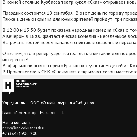
В южной столице Кузбасса театр кукол «Сказ» открывает новы
Праздник состоится 18 сентября. В этот день по городу прое
Также в день открытия для юных зрителей пройдут три показа
В 12:00 и 13:30 будет показана народная комедия «Сказ о том
А вечером в 18:00 фантастическая комедия «Веселенькое воскр
Встречать гостей перед началом спектакля сказочные персона
Отметим, что в репертуаре театра есть спектакли для подрост
интересное!
В эфир вышли новые серии «Ералаша» с участием детей из Ку
В Прокопьевске в СКК «Снежинка» открывают сезон массового
Учредитель — ООО «Онлайн-журнал «Сибдепо».
Главный редактор - Макаров Г.Н.
Наши контакты:
news@novokuznetsk.ru
+7 (3842) 900-800