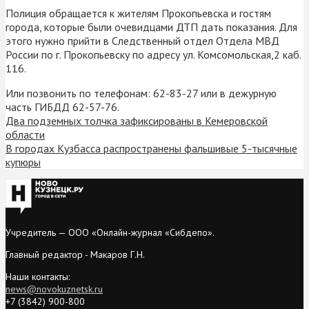
Полиция обращается к жителям Прокопьевска и гостям
города, которые были очевидцами ДТП дать показания. Для
этого нужно прийти в Следственный отдел Отдела МВД
России по г. Прокопьевску по адресу ул. Комсомольская,2 каб.
116.
Или позвонить по телефонам: 62-83-27 или в дежурную
часть ГИБДД 62-57-76.
Два подземных толчка зафиксированы в Кемеровской
области
В городах Кузбасса распространены фальшивые 5-тысячные
купюры
Учредитель — ООО «Онлайн-журнал «Сибдепо».
Главный редактор - Макаров Г.Н.
Наши контакты:
news@novokuznetsk.ru
+7 (3842) 900-800