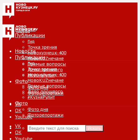
Новости
Публикации
Гид
Точка зрения
Новости
Новокузнецк-400
Публикации
НовоKUZнечане
Гид
Прямые вопросы
Точка зрения
Дело прошлого
Новокузнецк-400
#КузняРулит
НовоKUZнечане
Фото
Прямые вопросы
Фото дня
Дело прошлого
Фоторепортажи
#КузняРулит
Фото
VK
Фото дня
ОК
Фоторепортажи
Youtube
VK
Искать
ОК
Youtube