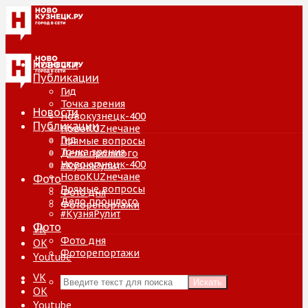
Новости
Публикации
Гид
Точка зрения
Новости
Новокузнецк-400
Публикации
НовоKUZнечане
Гид
Прямые вопросы
Точка зрения
Дело прошлого
Новокузнецк-400
#КузняРулит
НовоKUZнечане
Фото
Прямые вопросы
Фото дня
Дело прошлого
Фоторепортажи
#КузняРулит
Фото
VK
Фото дня
ОК
Фоторепортажи
Youtube
VK
Искать
ОК
Youtube