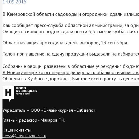
14.09.2015
В Кемеровской области садоводы и огородники сдали излишки 
Как сообщает пресс-служба областной администрации, за один 
Овощи со своих огородов сдали почти 3,5 тысячи кузбасских 
Областная акция проходила в день выборов, 13 сентября.
Талон-приглашение на сдачу продукции выдавали на избирател
Собранные овощи развезены в областные учреждения бюджетн
В Новокузнецке хотят перепрофилировать обанкротившийся в
Общепит в Кузбассе дорожает. Быстрее всего растут в цене к
Учредитель — ООО «Онлайн-журнал «Сибдепо».
Главный редактор - Макаров Г.Н.
Наши контакты:
news@novokuznetsk.ru