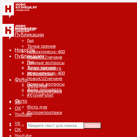
Новости
Публикации
Гид
Точка зрения
Новости
Новокузнецк-400
Публикации
НовоKUZнечане
Гид
Прямые вопросы
Точка зрения
Дело прошлого
Новокузнецк-400
#КузняРулит
НовоKUZнечане
Фото
Прямые вопросы
Фото дня
Дело прошлого
Фоторепортажи
#КузняРулит
Фото
VK
Фото дня
ОК
Фоторепортажи
Youtube
VK
Искать
ОК
Youtube