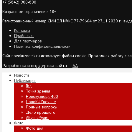
+7 (3842) 900-800
Возрастное ограничение: 18+
Регистрационный номер СМИ ЭЛ №ФС 77-79664 от 27.11.2020 г., выд
Контакты
Прайс-лист
Для партнеров
Политика конфиденциальности
Сайт novokuznetsk.ru использует файлы cookie. Продолжая работу с 
Разработка и поддержка сайта —
AA
Новости
Публикации
Гид
Точка зрения
Новокузнецк-400
НовоKUZнечане
Прямые вопросы
Дело прошлого
#КузняРулит
Фото
Фото дня