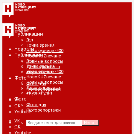
Новости
Публикации
Гид
Точка зрения
Новости
Новокузнецк-400
Публикации
НовоKUZнечане
Гид
Прямые вопросы
Точка зрения
Дело прошлого
Новокузнецк-400
#КузняРулит
НовоKUZнечане
Фото
Прямые вопросы
Фото дня
Дело прошлого
Фоторепортажи
#КузняРулит
Фото
VK
Фото дня
ОК
Фоторепортажи
Youtube
VK
Искать
ОК
Youtube