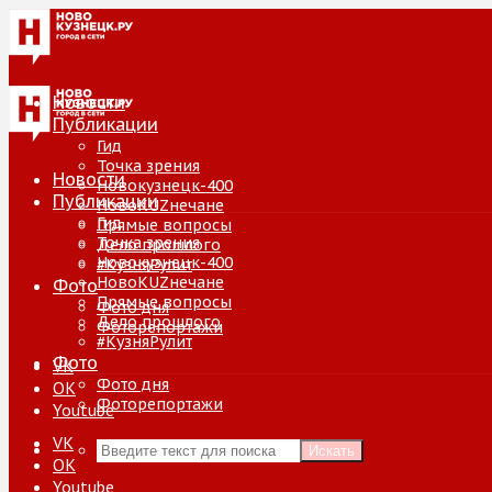
Новости
Публикации
Гид
Точка зрения
Новости
Новокузнецк-400
Публикации
НовоKUZнечане
Гид
Прямые вопросы
Точка зрения
Дело прошлого
Новокузнецк-400
#КузняРулит
НовоKUZнечане
Фото
Прямые вопросы
Фото дня
Дело прошлого
Фоторепортажи
#КузняРулит
Фото
VK
Фото дня
ОК
Фоторепортажи
Youtube
VK
Искать
ОК
Youtube