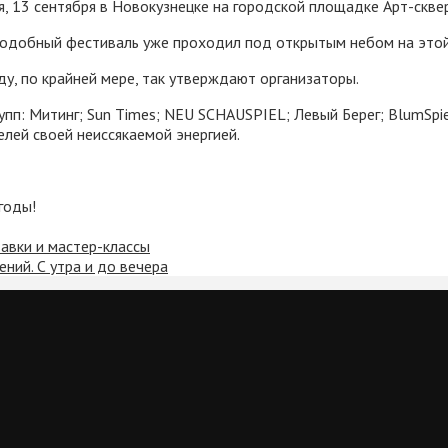
, 13 сентября в Новокузнецке на городской площадке Арт-сквер
подобный фестиваль уже проходил под открытым небом на этой
ду, по крайней мере, так утверждают организаторы.
п: Митинг; Sun Times; NEU SCHAUSPIEL; Левый Берег; BlumSpiel
лей своей неиссякаемой энергией.
огоды!
авки и мастер-классы
ний. С утра и до вечера