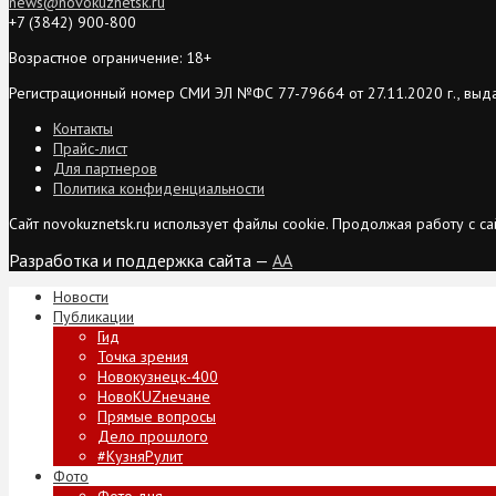
news@novokuznetsk.ru
+7 (3842) 900-800
Возрастное ограничение: 18+
Регистрационный номер СМИ ЭЛ №ФС 77-79664 от 27.11.2020 г., выд
Контакты
Прайс-лист
Для партнеров
Политика конфиденциальности
Сайт novokuznetsk.ru использует файлы cookie. Продолжая работу с 
Разработка и поддержка сайта —
AA
Новости
Публикации
Гид
Точка зрения
Новокузнецк-400
НовоKUZнечане
Прямые вопросы
Дело прошлого
#КузняРулит
Фото
Фото дня