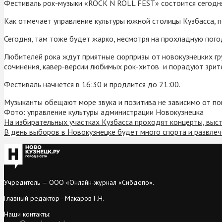
Фестиваль рок-музыки «ROCK N ROLL FEST» состоится сегодня
Как отмечает управление культуры южной столицы Кузбасса, 
Сегодня, там тоже будет жарко, несмотря на прохладную пого
Любителей рока ждут приятные сюрпризы от новокузнецких груп
сочинения, кавер-версии любимых рок-хитов и порадуют зрите
Фестиваль начнется в 16:30 и продлится до 21:00.
Музыканты обещают море звука и позитива не зависимо от п
Фото: управление культуры администрации Новокузнецка
На избирательных участках Кузбасса проходят концерты, выст
В день выборов в Новокузнецке будет много спорта и развлече
Учредитель — ООО «Онлайн-журнал «Сибдепо».
Главный редактор - Макаров Г.Н.
Наши контакты: