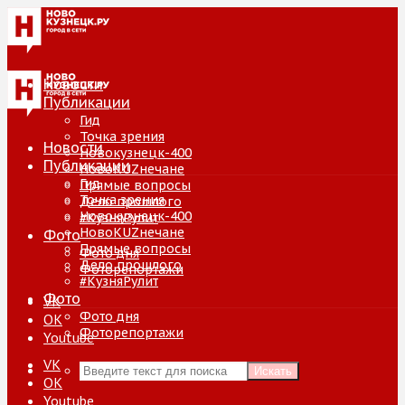
Новости
Публикации
Гид
Точка зрения
Новости
Новокузнецк-400
Публикации
НовоKUZнечане
Гид
Прямые вопросы
Точка зрения
Дело прошлого
Новокузнецк-400
#КузняРулит
НовоKUZнечане
Фото
Прямые вопросы
Фото дня
Дело прошлого
Фоторепортажи
#КузняРулит
Фото
VK
Фото дня
ОК
Фоторепортажи
Youtube
VK
Искать
ОК
Youtube