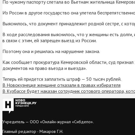
По чужому паспорту слетала во Вьетнам жительница Кемеровс
Из России в другое государство она улетела беспрепятственн
Выяснилось, что документ принадлежит родной сестре, с кото
В ходе расследования выяснилось, что у женщины есть долги,
в связи с этим, ей запрещен выезд из России.
Поэтому она и решилась на нарушение закона.
Как сообщает прокуратура Кемеровской области, суд признал
документов на право въезда и выезда».
Теперь ей придется заплатить штраф — 50 тысяч рублей.
В Новокузнецке женщине отказали в правах избирателя
В Кузбассе будет наказан сотрудник сотового оператора, кот
Учредитель — ООО «Онлайн-журнал «Сибдепо».
Главный редактор - Макаров Г.Н.