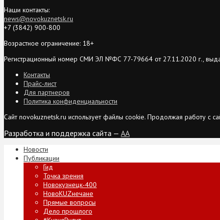
Наши контакты:
news@novokuznetsk.ru
+7 (3842) 900-800
Возрастное ограничение: 18+
Регистрационный номер СМИ ЭЛ №ФС 77-79664 от 27.11.2020 г., выд
Контакты
Прайс-лист
Для партнеров
Политика конфиденциальности
Сайт novokuznetsk.ru использует файлы cookie. Продолжая работу с 
Разработка и поддержка сайта —
AA
Новости
Публикации
Гид
Точка зрения
Новокузнецк-400
НовоKUZнечане
Прямые вопросы
Дело прошлого
#КузняРулит