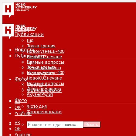
Новости
Публикации
Гид
Точка зрения
Новости
Новокузнецк-400
Публикации
НовоKUZнечане
Гид
Прямые вопросы
Точка зрения
Дело прошлого
Новокузнецк-400
#КузняРулит
НовоKUZнечане
Фото
Прямые вопросы
Фото дня
Дело прошлого
Фоторепортажи
#КузняРулит
Фото
VK
Фото дня
ОК
Фоторепортажи
Youtube
VK
Искать
ОК
Youtube