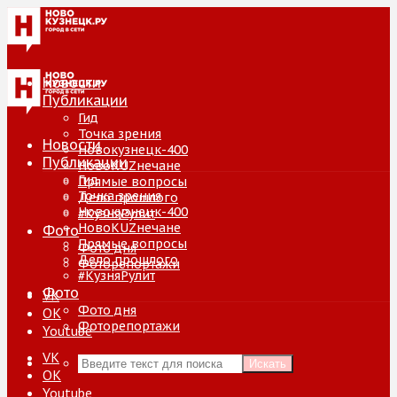
Новости
Публикации
Гид
Точка зрения
Новости
Новокузнецк-400
Публикации
НовоKUZнечане
Гид
Прямые вопросы
Точка зрения
Дело прошлого
Новокузнецк-400
#КузняРулит
НовоKUZнечане
Фото
Прямые вопросы
Фото дня
Дело прошлого
Фоторепортажи
#КузняРулит
Фото
VK
Фото дня
ОК
Фоторепортажи
Youtube
VK
Искать
ОК
Youtube