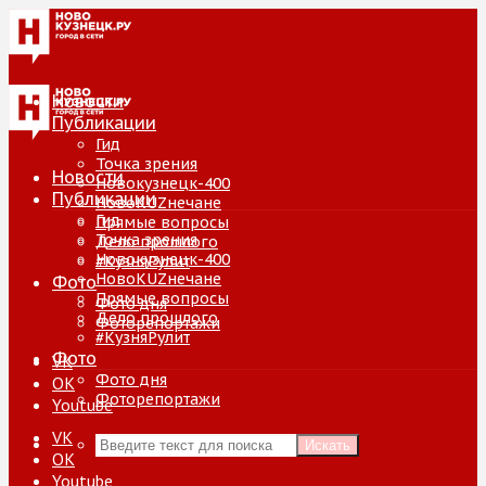
Новости
Публикации
Гид
Точка зрения
Новости
Новокузнецк-400
Публикации
НовоKUZнечане
Гид
Прямые вопросы
Точка зрения
Дело прошлого
Новокузнецк-400
#КузняРулит
НовоKUZнечане
Фото
Прямые вопросы
Фото дня
Дело прошлого
Фоторепортажи
#КузняРулит
Фото
VK
Фото дня
ОК
Фоторепортажи
Youtube
VK
Искать
ОК
Youtube