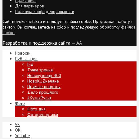
Прайс-лист
Для партнеров
Политика конфиденциальности
Сайт novokuznetsk.ru использует файлы cookie. Продолжая работу с
сайтом, Вы соглашаетесь на сбор и последующую
обработку файлов
cookie
.
Разработка и поддержка сайта —
AA
Новости
Публикации
Гид
Точка зрения
Новокузнецк-400
НовоKUZнечане
Прямые вопросы
Дело прошлого
#КузняРулит
Фото
Фото дня
Фоторепортажи
VK
ОК
Youtube