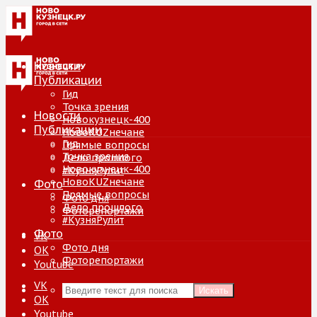
Новости
Публикации
Гид
Точка зрения
Новости
Новокузнецк-400
Публикации
НовоKUZнечане
Гид
Прямые вопросы
Точка зрения
Дело прошлого
Новокузнецк-400
#КузняРулит
НовоKUZнечане
Фото
Прямые вопросы
Фото дня
Дело прошлого
Фоторепортажи
#КузняРулит
Фото
VK
Фото дня
ОК
Фоторепортажи
Youtube
VK
Искать
ОК
Youtube