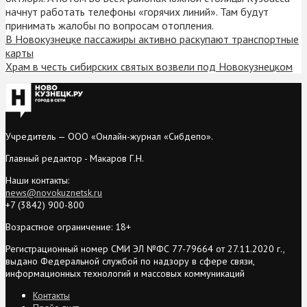
начнут работать телефоны «горячих линий». Там будут
принимать жалобы по вопросам отопления.
В Новокузнецке пассажиры активно раскупают транспортные
карты
Храм в честь сибирских святых возвели под Новокузнецком
Учредитель — ООО «Онлайн-журнал «Сибдепо».
Главный редактор - Макаров Г.Н.
Наши контакты:
news@novokuznetsk.ru
+7 (3842) 900-800
Возрастное ограничение: 18+
Регистрационный номер СМИ ЭЛ №ФС 77-79664 от 27.11.2020 г.,
выдано Федеральной службой по надзору в сфере связи,
информационных технологий и массовых коммуникаций
Контакты