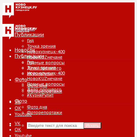
Новости
Публикации
Гид
Точка зрения
Новости
Новокузнецк-400
Публикации
НовоKUZнечане
Гид
Прямые вопросы
Точка зрения
Дело прошлого
Новокузнецк-400
#КузняРулит
НовоKUZнечане
Фото
Прямые вопросы
Фото дня
Дело прошлого
Фоторепортажи
#КузняРулит
Фото
VK
Фото дня
ОК
Фоторепортажи
Youtube
VK
Искать
ОК
Youtube