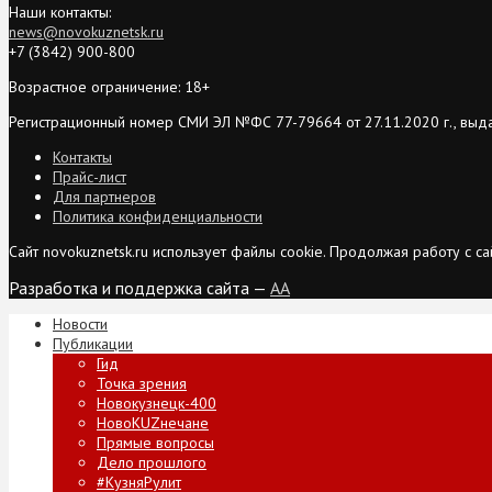
Наши контакты:
news@novokuznetsk.ru
+7 (3842) 900-800
Возрастное ограничение: 18+
Регистрационный номер СМИ ЭЛ №ФС 77-79664 от 27.11.2020 г., выд
Контакты
Прайс-лист
Для партнеров
Политика конфиденциальности
Сайт novokuznetsk.ru использует файлы cookie. Продолжая работу с 
Разработка и поддержка сайта —
AA
Новости
Публикации
Гид
Точка зрения
Новокузнецк-400
НовоKUZнечане
Прямые вопросы
Дело прошлого
#КузняРулит