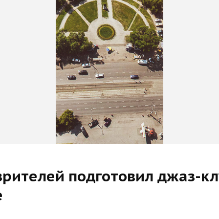
рителей подготовил джаз-клу
е