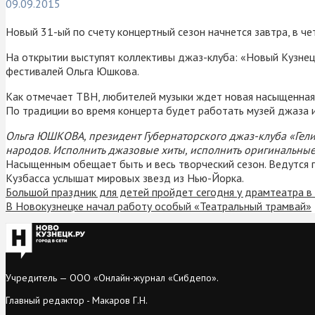
09.09.2015
Новый 31-ый по счету концертный сезон начнется завтра, в чет
На открытии выступят коллективы джаз-клуба: «Новый Кузнец
фестивалей Ольга Юшкова.
Как отмечает ТВН, любителей музыки ждет новая насыщенная
По традиции во время концерта будет работать музей джаза 
Ольга ЮШКОВА, президент Губернаторского джаз-клуба «Гел
народов. Исполнить джазовые хиты, исполнить оригинальные
Насыщенным обещает быть и весь творческий сезон. Ведутся 
Кузбасса услышат мировых звезд из Нью-Йорка.
Большой праздник для детей пройдет сегодня у драмтеатра в 
В Новокузнецке начал работу особый «Театральный трамвай»
Учредитель — ООО «Онлайн-журнал «Сибдепо».
Главный редактор - Макаров Г.Н.