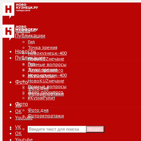
Новости
Публикации
Гид
Точка зрения
Новости
Новокузнецк-400
Публикации
НовоKUZнечане
Гид
Прямые вопросы
Точка зрения
Дело прошлого
Новокузнецк-400
#КузняРулит
НовоKUZнечане
Фото
Прямые вопросы
Фото дня
Дело прошлого
Фоторепортажи
#КузняРулит
Фото
VK
Фото дня
ОК
Фоторепортажи
Youtube
VK
Искать
ОК
Youtube