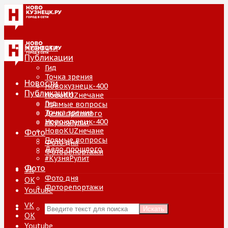
Новости
Публикации
Гид
Точка зрения
Новости
Новокузнецк-400
Публикации
НовоKUZнечане
Гид
Прямые вопросы
Точка зрения
Дело прошлого
Новокузнецк-400
#КузняРулит
НовоKUZнечане
Фото
Прямые вопросы
Фото дня
Дело прошлого
Фоторепортажи
#КузняРулит
Фото
VK
Фото дня
ОК
Фоторепортажи
Youtube
VK
Искать
ОК
Youtube