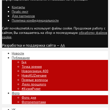
Контакты
Прайс-лист
Для партнеров
Политика конфиденциальности
Сайт novokuznetsk.ru использует файлы cookie. Продолжая работу с
сайтом, Вы соглашаетесь на сбор и последующую
обработку файлов
cookie
.
Разработка и поддержка сайта —
AA
Новости
Публикации
Гид
Точка зрения
Новокузнецк-400
НовоKUZнечане
Прямые вопросы
Дело прошлого
#КузняРулит
Фото
Фото дня
Фоторепортажи
VK