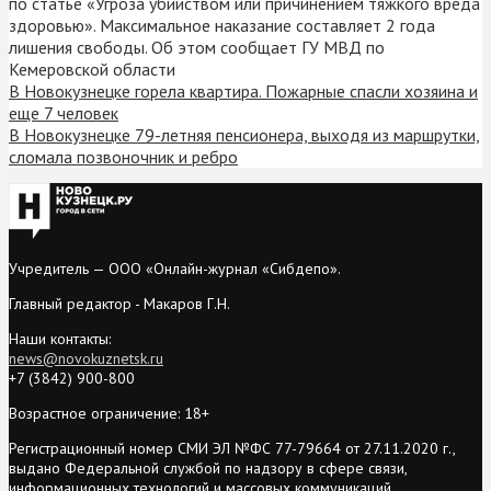
по статье «Угроза убийством или причинением тяжкого вреда
здоровью». Максимальное наказание составляет 2 года
лишения свободы. Об этом сообщает ГУ МВД по
Кемеровской области
В Новокузнецке горела квартира. Пожарные спасли хозяина и
еще 7 человек
В Новокузнецке 79-летняя пенсионера, выходя из маршрутки,
сломала позвоночник и ребро
Учредитель — ООО «Онлайн-журнал «Сибдепо».
Главный редактор - Макаров Г.Н.
Наши контакты:
news@novokuznetsk.ru
+7 (3842) 900-800
Возрастное ограничение: 18+
Регистрационный номер СМИ ЭЛ №ФС 77-79664 от 27.11.2020 г.,
выдано Федеральной службой по надзору в сфере связи,
информационных технологий и массовых коммуникаций